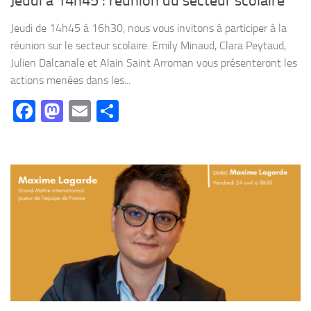
Jeudi à 14h45 : réunion du secteur scolaire
Jeudi de 14h45 à 16h30, nous vous invitons à participer à la
réunion sur le secteur scolaire. Emily Minaud, Clara Peytaud,
Julien Dalcanale et Alain Saint Arroman vous présenteront les
actions menées dans les...
Facebook
Mastodon
Email
Partager